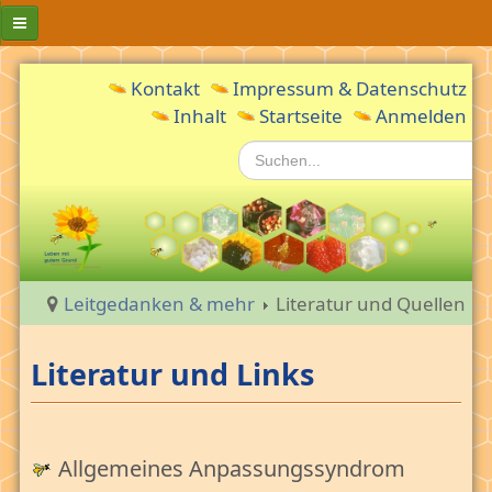
Das Handbuch
Kontakt
Impressum & Datenschutz
Inhalt
Startseite
Anmelden
Leben & Reife - Die Idee: erkennen und reifen
Suchen...
Entstehung des Online-Handbuches
Handbuch-Anmeldung
Die Erschöpfungskrise
Die Erschöpfungskrise
Leitgedanken & mehr
Literatur und Quellen
Der erschöpfte Erwachsene
Die erschöpfte Gesellschaft
Literatur und Links
Erschöpfung als Aufgabe und Chance
Anforderungen erkennen
Allgemeines Anpassungssyndrom