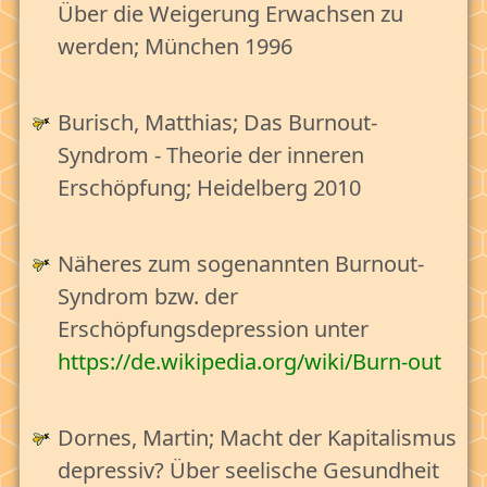
Über die Weigerung Erwachsen zu
Gott - unsere wertvollste Ressource
werden; München 1996
Erschöpfung ernstnehmen - als Gesellschaft reifen
Der LebenReifeKreislauf© erkennen - reifen -
Burisch, Matthias; Das Burnout-
teilen
Syndrom - Theorie der inneren
wahrnehmen & ernstnehmen
Erschöpfung; Heidelberg 2010
recherchieren & orientieren
entscheiden & vertrauen
Näheres zum sogenannten Burnout-
tun & lassen
Syndrom bzw. der
ernten & teilen
Erschöpfungsdepression unter
https://de.wikipedia.org/wiki/Burn-out
Praktische Tipps & Tools für den Lebensgarten
Leitgedanken & mehr
Dornes, Martin; Macht der Kapitalismus
Leben & Reife - Die Leitgedanken
depressiv? Über seelische Gesundheit