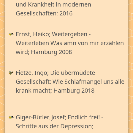
Tabellarischer Überblick
und Krankheit in modernen
Literatur und Quellen
Gesellschaften; 2016
Abkürzungen
Glossar
Ernst, Heiko; Weitergeben -
Weiterleben Was amn von mir erzählen
wird; Hamburg 2008
Fietze, Ingo; Die übermüdete
Gesellschaft: Wie Schlafmangel uns alle
krank macht
; Hamburg 2018
Giger-Bütler, Josef; Endlich frei! -
Schritte aus der Depression;