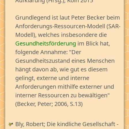
Aufklärung (Hrsg.); Köln 2015
V. Wohnen & Wohnumfeld
VI. Interessen & Gesundheit
Grundlegend ist laut Peter Becker beim
VII. Finanzen & Soziale Sicherheit
Anforderungs-Ressourcen-Modell (SAR-
Modell), welches insbesondere die
VIII. Bildung & Beruf(ung)
Gesundheitsförderung
im Blick hat,
Die Dosis macht das Gift - Vom Eustress zum
folgende Annahme: "Der
Distress
Gesundheitszustand eines Menschen
Eustress genießen - Ressourcen stärken (A.>R)
hängt davon ab, wie gut es diesem
Anforderungen bewältigen
gelingt, externe und interne
Anforderungen mithilfe externer und
Leben als Erwachsener - Anforderungen
bewältigen
interner Ressourcen zu bewältigen"
(Becker, Peter; 2006, S.13)
Am Leben reifen - Ressourcen stärken
Lebensgärtner sein - Als Mensch reifen
Bly, Robert; Die kindliche Gesellschaft -
Leben mit Ziel und Sinn