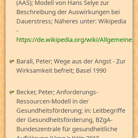
Leben als Erwachsener - Anforderungen erkennen
(AAS); Modell von Hans Selye zur
Beschreibung der Auswirkungen bei
Phasen des Erwachsenseins
Dauerstress; Näheres unter: Wikipedia
Der Erwachsene in seinem Lebensgarten
-
Der Lebensgarten als Grafik
https://de.wikipedia.org/wiki/Allgemein
Unsere Lebensbereiche
Anforderungen (A) und Ressourcen(R) im
Barall, Peter; Wege aus der Angst - Zur
Lebensgarten
Wirksamkeit befreit; Basel 1990
Das Bild vom starken Erwachsenen
Leben in Zeit und Raum
Becker, Peter; Anforderungs-
I. Mensch & Persönlichkeit
Ressourcen-Modell in der
II. Glaube & Werte
Gesundheitsförderung; in: Leitbegriffe
der Gesundheitsförderung, BZgA-
III. Gesellschaft & Politik
Bundeszentrale für gesundheitliche
IV. Beziehungen & Bindungen