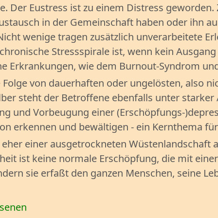
. Der Eustress ist zu einem Distress geworden. 
Austausch in der Gemeinschaft haben oder ihn au
icht wenige tragen zusätzlich unverarbeitete Er
 chronische Stressspirale ist, wenn kein Ausgan
iche Erkrankungen, wie dem Burnout-Syndrom un
ie Folge von dauerhaften oder ungelösten, also n
lber steht der Betroffene ebenfalls unter stark
ng und Vorbeugung einer (Erschöpfungs-)depress
von erkennen und bewältigen - ein Kernthema fü
le eher einer ausgetrockneten Wüstenlandschaft
eit ist keine normale Erschöpfung, die mit eine
ondern sie erfaßt den ganzen Menschen, seine Le
hsenen